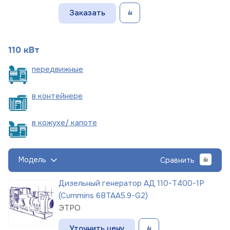
Заказать
110 кВт
пере
движные
в
контейнере
в кожухе/
капоте
Модель
Сравнить
Дизельный генератор АД 110-Т400-1Р
(Cummins 6BTAA5.9-G2)
ЭТРО
Уточнить цену