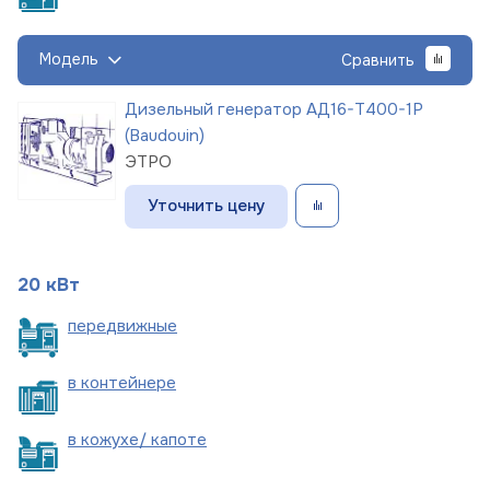
Модель
Сравнить
Дизельный генератор АД16-Т400-1Р
(Baudouin)
ЭТРО
Уточнить цену
20 кВт
пере
движные
в
контейнере
в кожухе/
капоте