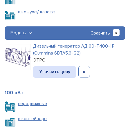
в кожухе/
капоте
Модель
Сравнить
Дизельный генератор АД 90-Т400-1Р
(Cummins 6BTA5.9-G2)
ЭТРО
Уточнить цену
100 кВт
пере
движные
в
контейнере