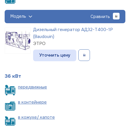
Модель
Сравнить
Дизельный генератор АД32-Т400-1Р
(Baudouin)
ЭТРО
Уточнить цену
36 кВт
пере
движные
в
контейнере
в кожухе/
капоте