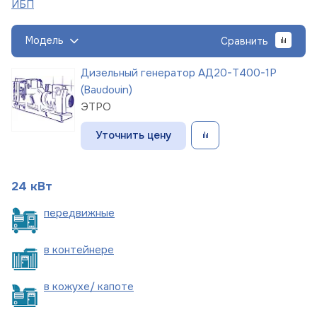
ИБП
Модель
Сравнить
Дизельный генератор АД20-Т400-1Р
(Baudouin)
ЭТРО
Уточнить цену
24 кВт
пере
движные
в
контейнере
в кожухе/
капоте