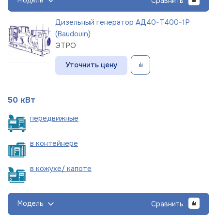
Модель
Сравнить
Дизельный генератор АД40-Т400-1Р
(Baudouin)
ЭТРО
Уточнить цену
50 кВт
пере
движные
в
контейнере
в кожухе/
капоте
Модель
Сравнить