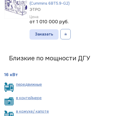
(Cummins 6BT5.9-G2)
ЭТРО
Цена:
от 1 010 000
руб.
Заказать
Близкие по мощности ДГУ
16 кВт
пере
движные
в
контейнере
в кожухе/
капоте