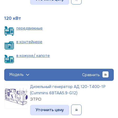
120 кВт
пере
движные
в
контейнере
в кожухе/
капоте
Модель
Сравнить
Дизельный генератор АД 120-Т400-1Р
(Cummins 6BTAA5.9-G12)
ЭТРО
Уточнить цену