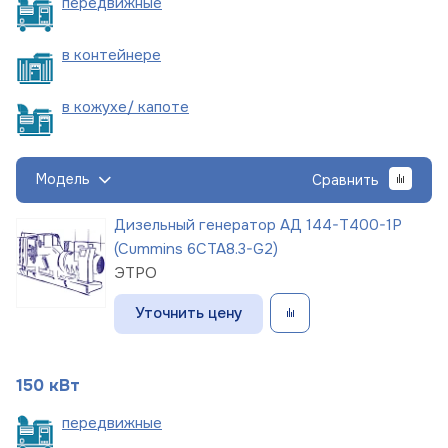
пере
движные
в
контейнере
в кожухе/
капоте
Модель
Сравнить
Дизельный генератор АД 144-Т400-1Р
(Cummins 6CTA8.3-G2)
ЭТРО
Уточнить цену
150 кВт
пере
движные