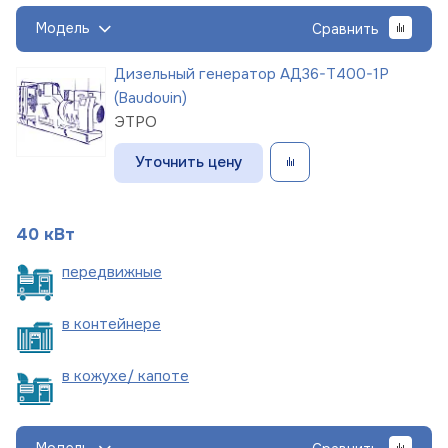
Модель
Сравнить
Дизельный генератор АД36-Т400-1Р
(Baudouin)
ЭТРО
Уточнить цену
40 кВт
пере
движные
в
контейнере
в кожухе/
капоте