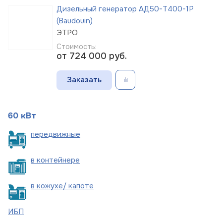
Дизельный генератор АД50-Т400-1Р
(Baudouin)
ЭТРО
Стоимость:
от 724 000
руб.
Заказать
60 кВт
пере
движные
в
контейнере
в кожухе/
капоте
ИБП