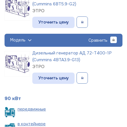
(Cummins 6BT5.9-G2)
ЭТРО
Уточнить цену
Модель
Сравнить
Дизельный генератор АД 72-Т400-1Р
(Cummins 4BTA3.9-G13)
ЭТРО
Уточнить цену
90 кВт
пере
движные
в
контейнере