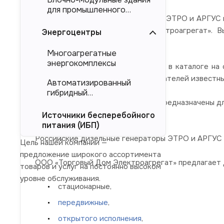
для промышленного
Дизельные электростанции серии ЭТРО и АРГУС м
тяжеловесного
оборудования (БМЗ)
новосибирского завода АО «Электроагрегат». 
Энергоцентры
Электроагрегат".
Многоагрегатные
энергокомплексы
Электроагрегаты, представленные в каталоге на
выполнены на базе дизельных двигателей известных 
Автоматизированный
гибридный
Представленные в каталоге ДЭС предназначены для
энергокомплекс (АГЭК)
магистральных электросетей.
Источники бесперебойного
питания (ИБП)
Российские дизельные генераторы ЭТРО и АРГУС 
Цель нашей компании —
предложение широкого ассортимента
ООО «Торговый Дом Электроагрегат» предлагает 
товаров и услуг на постоянно высоком
уровне обслуживания.
стационарные,
передвижные
,
открытого исполнения
,