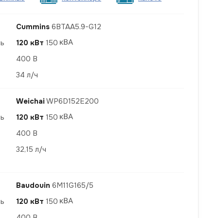
Cummins
6BTAA5.9-G12
ть
120 кВт
150
400 В
34 л/ч
Weichai
WP6D152E200
ть
120 кВт
150
400 В
32,15 л/ч
Baudouin
6M11G165/5
ть
120 кВт
150
400 В