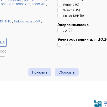
 кВт
,
2600 кВт
,
3000 кВт
,
3500
,
7000 кВт
,
8000 кВт
,
9000 кВт
,
Perkins (
0
)
Weichai (
5
)
пр-во КНР (
8
)
МЗ
,
MTU
,
Perkins
,
пр-во КНР
,
Энергокомплекс
Да (
0
)
Электростанции для ЦОД
Да (
0
)
 000
Сбросить
п
д