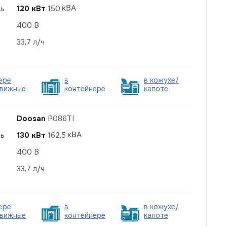
ть
120 кВт
150
400 В
33,7 л/ч
ере
в
в кожухе/
вижные
контейнере
капоте
Doosan
P086TI
ть
130 кВт
162,5
400 В
33,7 л/ч
ере
в
в кожухе/
вижные
контейнере
капоте