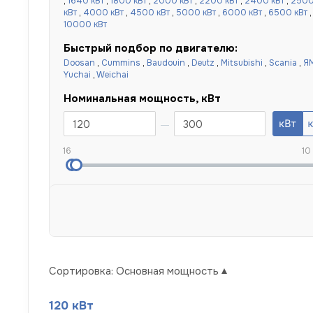
,
1640 кВт
,
1800 кВт
,
2000 кВт
,
2200 кВт
,
2400 кВт
,
2500
кВт
,
4000 кВт
,
4500 кВт
,
5000 кВт
,
6000 кВт
,
6500 кВт
10000 кВт
Быстрый подбор по двигателю:
Doosan
,
Cummins
,
Baudouin
,
Deutz
,
Mitsubishi
,
Scania
,
Я
Yuchai
,
Weichai
Номинальная мощность, кВт
16
10
Сортировка:
Основная мощность
120 кВт