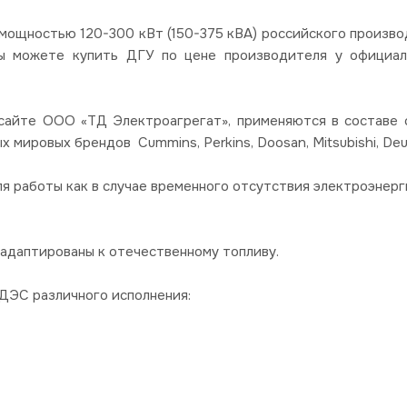
ощностью 120-300 кВт (150-375 кВА) российского произво
Вы можете купить ДГУ по цене производителя у официал
 сайте ООО «ТД Электроагрегат», применяются в составе 
мировых брендов Cummins, Perkins, Doosan, Mitsubishi, Deut
 работы как в случае временного отсутствия электроэнерги
адаптированы к отечественному топливу.
ДЭС различного исполнения: