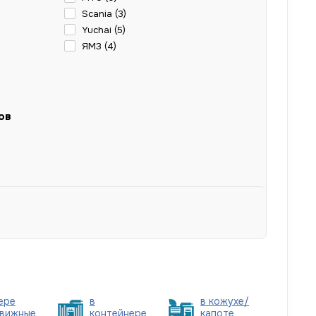
Scania (
3
)
Yuchai (
5
)
ЯМЗ (
4
)
ов
ере
в
в кожухе/
вижные
контейнере
капоте