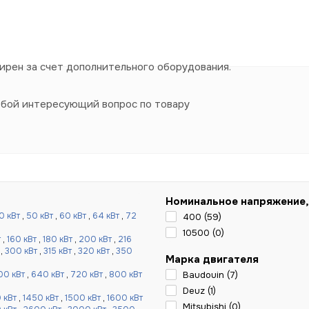
рен за счет дополнительного оборудования.
юбой интересующий вопрос по товару
Номинальное напряжение,
0 кВт
,
50 кВт
,
60 кВт
,
64 кВт
,
72
400 (
59
)
10500 (
0
)
т
,
160 кВт
,
180 кВт
,
200 кВт
,
216
,
300 кВт
,
315 кВт
,
320 кВт
,
350
Марка двигателя
00 кВт
,
640 кВт
,
720 кВт
,
800 кВт
Baudouin (
7
)
Deuz (
1
)
 кВт
,
1450 кВт
,
1500 кВт
,
1600 кВт
Mitsubishi (
0
)