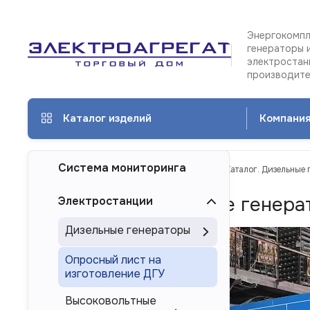
Энергокомпл
генераторы 
электростан
производит
Каталог изделий
Компани
Система мониторинга
ТД Электроагрегат
Каталог изделий
Каталог. Дизельные 
Каталог. Дизельные генера
Электростанции
Дизельные генераторы
Опросный лист на
изготовление ДГУ
Высоковольтные