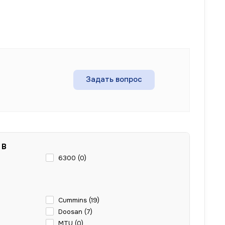
Задать вопрос
 В
6300 (
0
)
Cummins (
19
)
Doosan (
7
)
MTU (
0
)