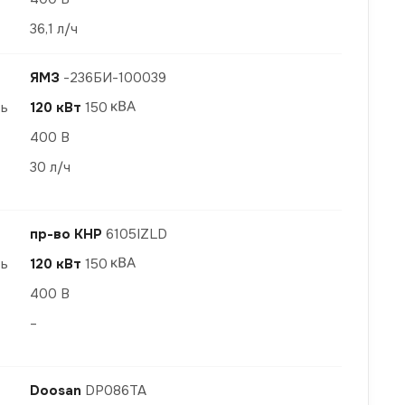
36,1 л/ч
ЯМЗ
-236БИ-100039
ть
120 кВт
150
400 В
30 л/ч
пр-во КНР
6105IZLD
ть
120 кВт
150
400 В
–
Doosan
DP086TA