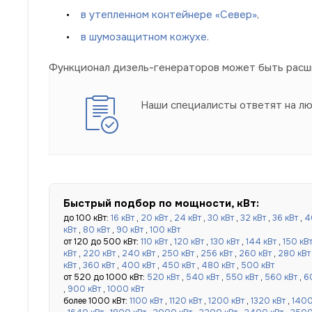
в утепленном контейнере «Север»
,
в шумозащитном
кожухе
.
Функционал дизель-генераторов может быть расши
Наши специалисты ответят на л
Быстрый подбор по мощности, кВт:
до 100 кВт:
16 кВт
,
20 кВт
,
24 кВт
,
30 кВт
,
32 кВт
,
36 кВт
,
4
кВт
,
80 кВт
,
90 кВт
,
100 кВт
от 120 до 500 кВт:
110 кВт
,
120 кВт
,
130 кВт
,
144 кВт
,
150 кВ
кВт
,
220 кВт
,
240 кВт
,
250 кВт
,
256 кВт
,
260 кВт
,
280 кВт
кВт
,
360 кВт
,
400 кВт
,
450 кВт
,
480 кВт
,
500 кВт
от 520 до 1000 кВт:
520 кВт
,
540 кВт
,
550 кВт
,
560 кВт
,
6
,
900 кВт
,
1000 кВт
более 1000 кВт:
1100 кВт
,
1120 кВт
,
1200 кВт
,
1320 кВт
,
1400