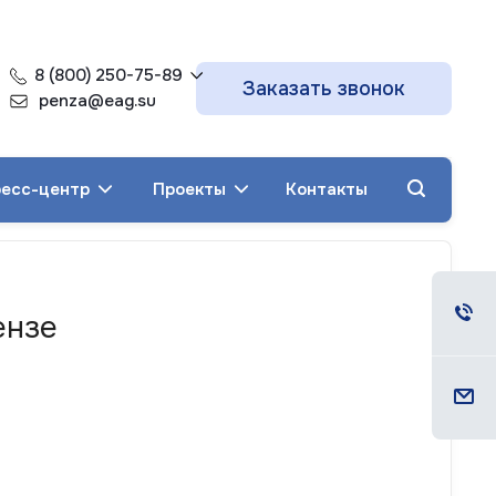
8 (800) 250-75-89
Заказать звонок
penza@eag.su
есс-центр
Проекты
Контакты
ензе