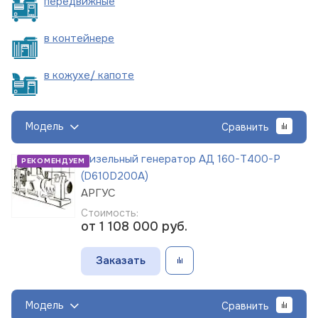
пере
движные
в
контейнере
в кожухе/
капоте
Модель
Сравнить
Дизельный генератор АД 160-Т400-Р
РЕКОМЕНДУЕМ
(D610D200A)
АРГУС
Стоимость:
от 1 108 000
руб.
Заказать
Модель
Сравнить