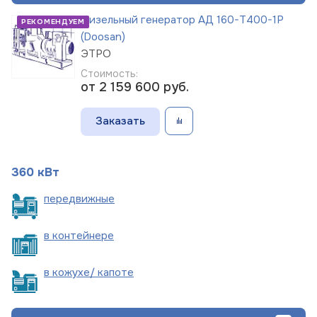
Дизельный генератор АД 160-Т400-1Р
РЕКОМЕНДУЕМ
(Doosan)
ЭТРО
Стоимость:
от 2 159 600
руб.
Заказать
360 кВт
пере
движные
в
контейнере
в кожухе/
капоте