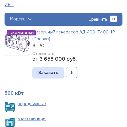
ИБП
Модель
Сравнить
Дизельный генератор АД 400-Т400-1Р
РЕКОМЕНДУЕМ
(Doosan)
ЭТРО
Стоимость:
от 3 658 000
руб.
Заказать
500 кВт
пере
движные
в
контейнере