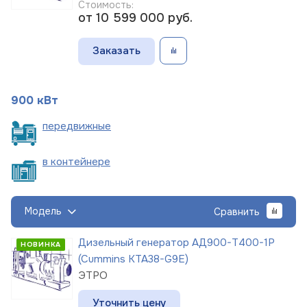
Стоимость:
от 10 599 000
руб.
Заказать
900 кВт
пере
движные
в
контейнере
Модель
Сравнить
Дизельный генератор АД900-Т400-1Р
НОВИНКА
(Cummins KTA38-G9E)
ЭТРО
Уточнить цену