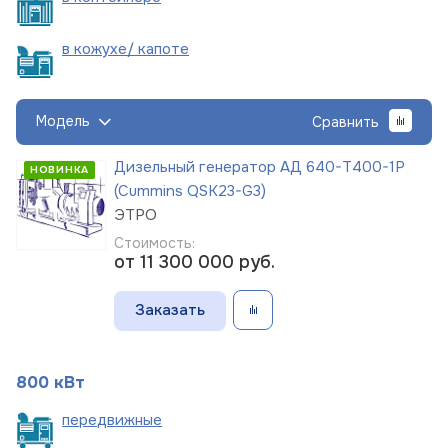
в кожухе/
капоте
Модель
Сравнить
Дизельный генератор АД 640-Т400-1Р
НОВИНКА
(Cummins QSK23-G3)
ЭТРО
Стоимость:
от 11 300 000
руб.
Заказать
800 кВт
пере
движные