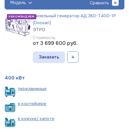
Модель
Сравнить
Дизельный генератор АД 360-Т400-1Р
РЕКОМЕНДУЕМ
(Doosan)
ЭТРО
Стоимость:
от 3 699 600
руб.
Заказать
400 кВт
пере
движные
в
контейнере
в кожухе/
капоте