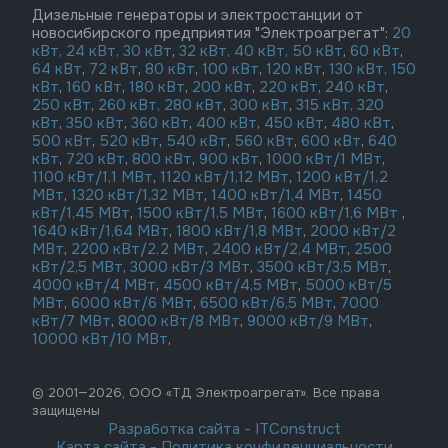
Дизельные генераторы и электростанции от
новосибирского предприятия "Электроагрегат":
20
кВт,
24 кВт,
30 кВт
,
32 кВт,
40 кВт,
50 кВт
,
60 кВт
,
64 кВт
,
72 кВт
,
80 кВт
,
100 кВт
,
120 кВт
,
130 кВт,
150
кВт
,
160 кВт
,
180 кВт
,
200 кВт
,
220 кВт
,
240 кВт
,
250 кВт
,
260 кВт,
280 кВт
,
300 кВт
,
315 кВт,
320
кВт
,
350 кВт
,
360 кВт
,
400 кВт
,
450 кВт
,
480 кВт
,
500 кВт
,
520 кВт
,
540 кВт
,
560 кВт
,
600 кВт
,
640
кВт
,
720 кВт
,
800 кВт
,
900 кВт
,
1000 кВт/1 МВт
,
1100 кВт/1,1 МВт
,
1120 кВт/1,12 МВт
,
1200 кВт/1,2
МВт
,
1320 кВт/1,32 МВт
,
1400 кВт/1,4 МВт
,
1450
кВт/1,45 МВт
,
1500 кВт/1,5 МВт
,
1600 кВт/1,6 МВт
,
1640 кВт/1,64 МВт
,
1800 кВт/1,8 МВт
,
2000 кВт/2
МВт
,
2200 кВт/2,2 МВт
,
2400 кВт/2,4 МВт
,
2500
кВт/2,5 МВт
,
3000 кВт/3 МВт
,
3500 кВт/3,5 МВт
,
4000 кВт/4 МВт
,
4500 кВт/4,5 МВт
,
5000 кВт/5
МВт
,
6000 кВт/6 МВт
,
6500 кВт/6,5 МВт
,
7000
кВт/7 МВт
,
8000 кВт/8 МВт
,
9000 кВт/9 МВт
,
10000 кВт/10 МВт
,
© 2001—2026, ООО «ТД Электроагрегат». Все права
защищены
Разработка сайта
-
ITConstruct
Карта сайта
-
Политика конфиденциальности