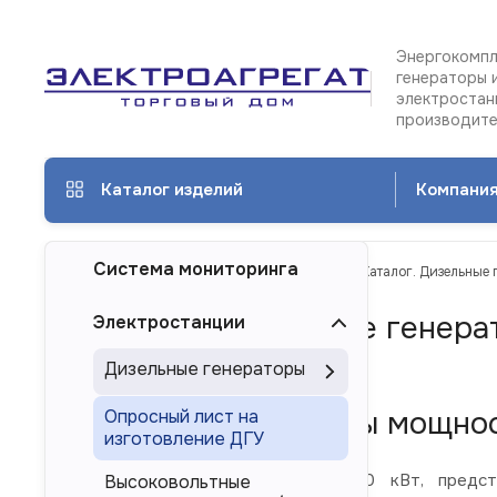
Энергокомпл
генераторы 
электростан
производит
Каталог изделий
Компани
Система мониторинга
ТД Электроагрегат
Каталог изделий
Каталог. Дизельные 
Каталог. Дизельные генера
Электростанции
Пензе
Дизельные генераторы
Дизель-генераторы мощнос
Опросный лист на
изготовление ДГУ
Дизельные электростанции 260 кВт, предста
Высоковольтные