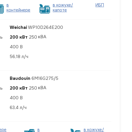
в
в кожухе/
ИБП
контейнере
капоте
Weichai
WP10D264E200
ть
200 кВт
250
400 В
56,18 л/ч
Baudouin
6M16G275/5
ть
200 кВт
250
400 В
63,4 л/ч
ере
в
в кожухе/