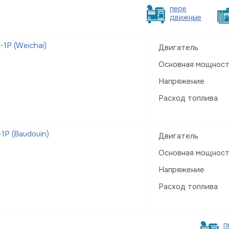
пере
движные
1Р (Weichai)
Двигатель
Основная мощнос
Напряжение
Расход топлива
Р (Baudouin)
Двигатель
Основная мощнос
Напряжение
Расход топлива
п