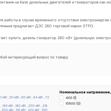
итания на базе дизельных двигателей и генераторов как из
я работы в случае временного отсутствия электроэнергии в
омпания предлагает ДЭС 260 торговой марки ЭТРО.
гает купить дизель-генератор 260 кВт (дизельную электро
юбой интересующий вопрос по товару
Номинальное напряжение,
0 кВт
,
50 кВт
,
60 кВт
,
64 кВт
,
72
400 (
1
)
10500 (
0
)
т
,
160 кВт
,
180 кВт
,
200 кВт
,
216
,
300 кВт
,
315 кВт
,
320 кВт
,
350