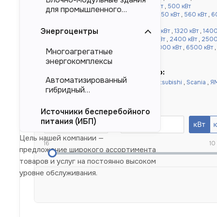
кВт
,
360 кВт
,
400 кВт
,
450 кВт
,
480 кВт
,
500 кВт
для промышленного
от 520 до 1000 кВт:
520 кВт
,
540 кВт
,
550 кВт
,
560 кВт
,
6
тяжеловесного
,
900 кВт
,
1000 кВт
оборудования (БМЗ)
Энергоцентры
более 1000 кВт:
1100 кВт
,
1120 кВт
,
1200 кВт
,
1320 кВт
,
1400
,
1640 кВт
,
1800 кВт
,
2000 кВт
,
2200 кВт
,
2400 кВт
,
2500
кВт
,
4000 кВт
,
4500 кВт
,
5000 кВт
,
6000 кВт
,
6500 кВт
Многоагрегатные
10000 кВт
энергокомплексы
Быстрый подбор по двигателю:
Автоматизированный
Doosan
,
Cummins
,
Baudouin
,
Deutz
,
Mitsubishi
,
Scania
,
Я
гибридный
Yuchai
,
Weichai
энергокомплекс (АГЭК)
Номинальная мощность, кВт
Источники бесперебойного
питания (ИБП)
Цель нашей компании —
16
10
предложение широкого ассортимента
товаров и услуг на постоянно высоком
уровне обслуживания.