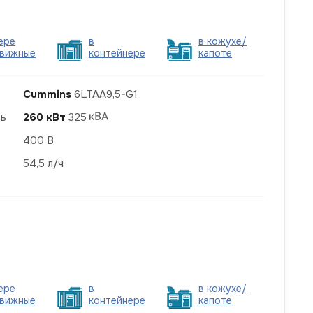
ере
в
в кожухе/
вижные
контейнере
капоте
Cummins
6LTAA9,5-G1
ть
260 кВт
325
400 В
54,5 л/ч
ере
в
в кожухе/
вижные
контейнере
капоте