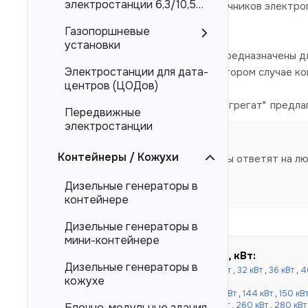
электростанции 6,3/10,5
электроснабжения в качестве источников электроп
кВ
так и и китайского производства.
Газопоршневые
установки
Представленные в каталоге ДЭС предназначены дл
Электростанции для дата-
магистральных электросетей. Во втором случае к
центров (ЦОДов)
Компания "Торговый Дом Электроагрегат" предла
Передвижные
производителя.
электростанции
Контейнеры / Кожухи
Наши специалисты ответят на л
Дизельные генераторы в
контейнере
Дизельные генераторы в
мини-контейнере
Быстрый подбор по мощности, кВт:
Дизельные генераторы в
до 100 кВт:
16 кВт
,
20 кВт
,
24 кВт
,
30 кВт
,
32 кВт
,
36 кВт
,
4
кожухе
кВт
,
80 кВт
,
90 кВт
,
100 кВт
от 120 до 500 кВт:
110 кВт
,
120 кВт
,
130 кВт
,
144 кВт
,
150 кВ
кВт
,
220 кВт
,
240 кВт
,
250 кВт
,
256 кВт
,
260 кВт
,
280 кВт
Блочно-модульные здания