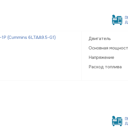
п
д
1Р (Cummins 6LTAA9.5-G1)
Двигатель
Основная мощнос
Напряжение
Расход топлива
п
д