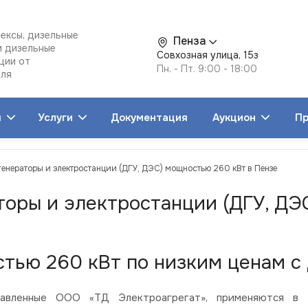
ексы, дизельные
Пенза
и дизельные
Совхозная улица, 15з
ции от
Пн. - Пт. 9:00 - 18:00
еля
я
Услуги
Документация
Аукцион
Пр
генераторы и электростанции (ДГУ, ДЭС) мощностью 260 кВт в Пензе
торы и электростанции (ДГУ, ДЭ
тью 260 кВт по низким ценам с 
вленные ООО «ТД Электроагрегат», применяются в со