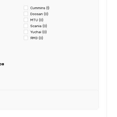
Cummins (
1
)
Doosan (
0
)
MTU (
0
)
Scania (
0
)
Yuchai (
0
)
ЯМЗ (
0
)
ов