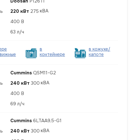
Doosan
P126TI
ть
220 кВт
275
400 В
63 л/ч
ере
в
в кожухе/
вижные
контейнере
капоте
Cummins
QSM11-G2
ть
240 кВт
300
400 В
69 л/ч
Cummins
6LTAA9,5-G1
ть
240 кВт
300