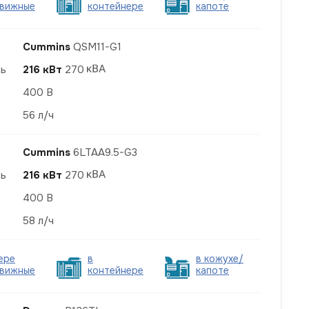
вижные
контейнере
капоте
Cummins
QSM11-G1
ть
216 кВт
270
400 В
56 л/ч
Cummins
6LTAA9.5-G3
ть
216 кВт
270
400 В
58 л/ч
ере
в
в кожухе/
вижные
контейнере
капоте