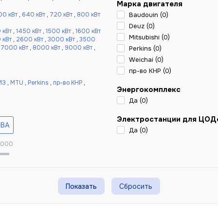
Марка двигателя
00 кВт
,
640 кВт
,
720 кВт
,
800 кВт
Baudouin (
0
)
Deuz (
0
)
 кВт
,
1450 кВт
,
1500 кВт
,
1600 кВт
Mitsubishi (
0
)
 кВт
,
2600 кВт
,
3000 кВт
,
3500
,
7000 кВт
,
8000 кВт
,
9000 кВт
,
Perkins (
0
)
Weichai (
0
)
пр-во КНР (
0
)
МЗ
,
MTU
,
Perkins
,
пр-во КНР
,
Энергокомплекс
Да (
0
)
Электростанции для ЦОД
Да (
0
)
 000
Сбросить