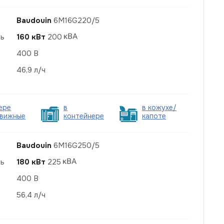
Baudouin
6M16G220/5
ть
160 кВт
200
400 В
46,9 л/ч
ере
в
в кожухе/
вижные
контейнере
капоте
Baudouin
6M16G250/5
ть
180 кВт
225
400 В
56,4 л/ч