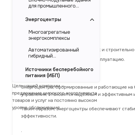
проектирование,
для промышленного
подбор оборудования,
тяжеловесного
оборудования (БМЗ)
Энергоцентры
изготовление,
испытания,
Многоагрегатные
энергокомплексы
доставка на объект,
проведение пусконаладочных и строительно
Автоматизированный
гибридный
передача энергомодуля в эксплуатацию.
энергокомплекс (АГЭК)
Источники бесперебойного
питания (ИБП)
Цель нашей компании —
Энергоцентры, сформированные и работающие на 
предложение широкого ассортимента
управления, становятся надежным и эффективным 
товаров и услуг на постоянно высоком
уровне обслуживания.
Таким образом, энергоцентры обеспечивают стаб
эффективности.
.