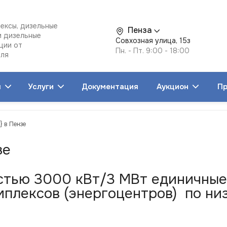
ексы, дизельные
Пенза
и дизельные
Совхозная улица, 15з
ции от
Пн. - Пт. 9:00 - 18:00
еля
я
Услуги
Документация
Аукцион
Пр
} в Пензе
зе
тью 3000 кВт/3 МВт единичные 
плексов (энергоцентров) по низ