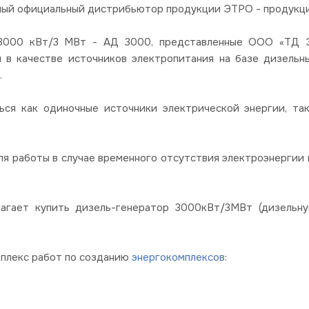
ный официальный дистрибьютор продукции ЭТРО - продукции
00 кВт/3 МВт - АД 3000, представленные ООО «ТД Эл
я в качестве источников электропитания на базе дизель
.
ься как одиночные источники электрической энергии, так
я работы в случае временного отсутствия электроэнергии в
лагает купить дизель-генератор 3000кВт/3МВт (дизельн
мплекс работ по созданию
энергокомплексов
: