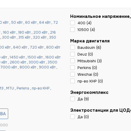
Номинальное напряжение,
0 кВт
,
50 кВт
,
60 кВт
,
64 кВт
,
72
400 (
4
)
10500 (
4
)
т
,
160 кВт
,
180 кВт
,
200 кВт
,
216
,
300 кВт
,
315 кВт
,
320 кВт
,
350
Марка двигателя
00 кВт
,
640 кВт
,
720 кВт
,
800 кВт
Baudouin (
6
)
Deuz (
0
)
 кВт
,
1450 кВт
,
1500 кВт
,
1600 кВт
Mitsubishi (
3
)
 кВт
,
2600 кВт
,
3000 кВт
,
3500
,
7000 кВт
,
8000 кВт
,
9000 кВт
,
Perkins (
0
)
Weichai (
0
)
пр-во КНР (
0
)
МЗ
,
MTU
,
Perkins
,
пр-во КНР
,
Энергокомплекс
Да (
9
)
Электростанции для ЦОД
Да (
0
)
 000