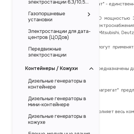
электростанции 6,3/10,5
ООО "Торговый Дом Электроагрегат" - единствен
кВ
Газопоршневые
Дизельные электростанции ЭТРО мощностью 30
установки
гарантированного (резервного) электроснабжени
Электростанции для дата-
брендов Cummins, Perkins, Doosan, Mitsubishi, Deutz
центров (ЦОДов)
Дизель-генераторные установки могут применят
Передвижные
(энергоцентров)
электростанции
Контейнеры / Кожухи
Представленные в каталоге ДЭС предназначены дл
магистральных электросетей.
Дизельные генераторы в
контейнере
Компания "Торговый Дом Электроагрегат" пред
напрямую от производителя.
Дизельные генераторы в
мини-контейнере
Компания "ТД Электроагрегат" выполняет весь ко
Дизельные генераторы в
кожухе
обследование объекта,
Блочно-модульные здания