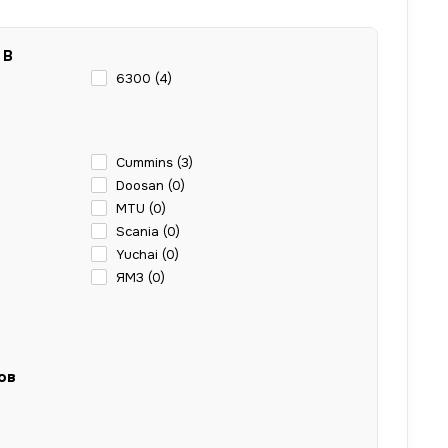
 В
6300 (
4
)
Cummins (
3
)
Doosan (
0
)
MTU (
0
)
Scania (
0
)
Yuchai (
0
)
ЯМЗ (
0
)
ов