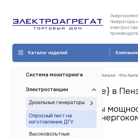
Энергокомпл
генераторы 
электростан
производит
Каталог изделий
Компани
Система мониторинга
ТД Электроагрегат
Каталог изделий
{Каталог. =this.Name
{Каталог. =this.Name} в Пен
Электростанции
Дизельные генераторы
Дизель-генераторы мощнос
многоагрегатных энергоком
Опросный лист на
изготовление ДГУ
России
Высоковольтные