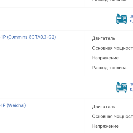
п
д
1Р (Cummins 6CTA8.3-G2)
Двигатель
Основная мощнос
Напряжение
Расход топлива
п
д
Р (Weichai)
Двигатель
Основная мощнос
Напряжение