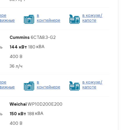
ере
в
в кожухе/
вижные
контейнере
капоте
Cummins
6CTA8.3-G2
ть
144 кВт
180
400 В
36 л/ч
ере
в
в кожухе/
вижные
контейнере
капоте
Weichai
WP10D200E200
ть
150 кВт
188
400 В