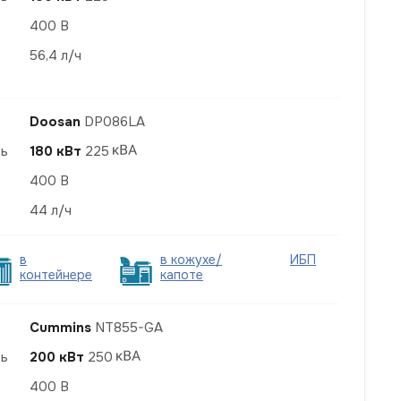
400 В
56,4 л/ч
Doosan
DP086LA
ть
180 кВт
225
400 В
44 л/ч
в
в кожухе/
ИБП
контейнере
капоте
Cummins
NT855-GA
ть
200 кВт
250
400 В