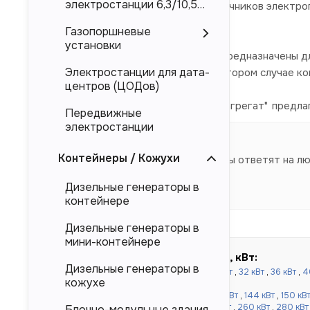
электростанции 6,3/10,5
электроснабжения в качестве источников электроп
кВ
так и и китайского производства.
Газопоршневые
установки
Представленные в каталоге ДЭС предназначены дл
Электростанции для дата-
магистральных электросетей. Во втором случае к
центров (ЦОДов)
Компания "Торговый Дом Электроагрегат" предла
Передвижные
производителя.
электростанции
Контейнеры / Кожухи
Наши специалисты ответят на л
Дизельные генераторы в
контейнере
Дизельные генераторы в
мини-контейнере
Быстрый подбор по мощности, кВт:
Дизельные генераторы в
до 100 кВт:
16 кВт
,
20 кВт
,
24 кВт
,
30 кВт
,
32 кВт
,
36 кВт
,
4
кожухе
кВт
,
80 кВт
,
90 кВт
,
100 кВт
от 120 до 500 кВт:
110 кВт
,
120 кВт
,
130 кВт
,
144 кВт
,
150 кВ
кВт
,
220 кВт
,
240 кВт
,
250 кВт
,
256 кВт
,
260 кВт
,
280 кВт
Блочно-модульные здания