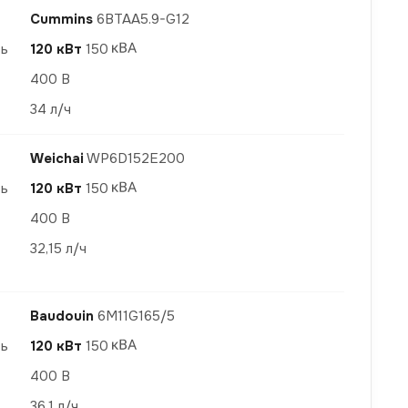
Cummins
6BTAA5.9-G12
ть
120 кВт
150
400 В
34 л/ч
Weichai
WP6D152E200
ть
120 кВт
150
400 В
32,15 л/ч
Baudouin
6M11G165/5
ть
120 кВт
150
400 В
36,1 л/ч