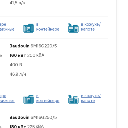
41,5 л/ч
ере
в
в кожухе/
вижные
контейнере
капоте
Baudouin
6M16G220/5
ть
160 кВт
200
400 В
46,9 л/ч
ере
в
в кожухе/
вижные
контейнере
капоте
Baudouin
6M16G250/5
ть
180 кВт
225