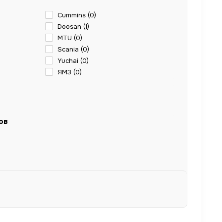
Cummins (
0
)
Doosan (
1
)
MTU (
0
)
Scania (
0
)
Yuchai (
0
)
ЯМЗ (
0
)
ов