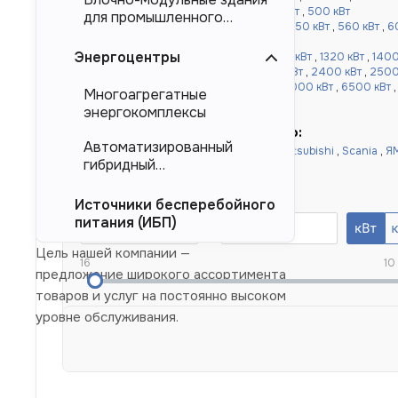
кВт
,
360 кВт
,
400 кВт
,
450 кВт
,
480 кВт
,
500 кВт
для промышленного
от 520 до 1000 кВт:
520 кВт
,
540 кВт
,
550 кВт
,
560 кВт
,
6
тяжеловесного
,
900 кВт
,
1000 кВт
оборудования (БМЗ)
Энергоцентры
более 1000 кВт:
1100 кВт
,
1120 кВт
,
1200 кВт
,
1320 кВт
,
1400
,
1640 кВт
,
1800 кВт
,
2000 кВт
,
2200 кВт
,
2400 кВт
,
2500
кВт
,
4000 кВт
,
4500 кВт
,
5000 кВт
,
6000 кВт
,
6500 кВт
Многоагрегатные
10000 кВт
энергокомплексы
Быстрый подбор по двигателю:
Автоматизированный
Doosan
,
Cummins
,
Baudouin
,
Deutz
,
Mitsubishi
,
Scania
,
Я
гибридный
Yuchai
,
Weichai
энергокомплекс (АГЭК)
Номинальная мощность, кВт
Источники бесперебойного
питания (ИБП)
Цель нашей компании —
16
10
предложение широкого ассортимента
товаров и услуг на постоянно высоком
уровне обслуживания.