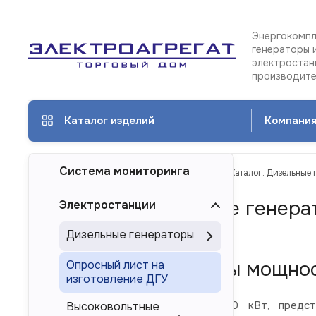
Энергокомпл
генераторы 
электростан
производит
Каталог изделий
Компани
Система мониторинга
ТД Электроагрегат
Каталог изделий
Каталог. Дизельные 
Каталог. Дизельные генера
Электростанции
Пензе
Дизельные генераторы
Дизель-генераторы мощнос
Опросный лист на
изготовление ДГУ
Дизельные электростанции 220 кВт, предста
Высоковольтные