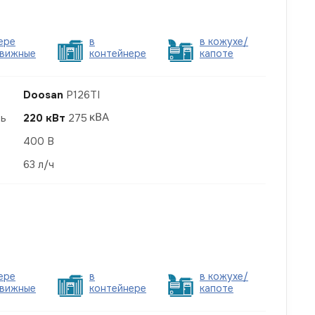
ере
в
в кожухе/
вижные
контейнере
капоте
Doosan
P126TI
ть
220 кВт
275
400 В
63 л/ч
ере
в
в кожухе/
вижные
контейнере
капоте