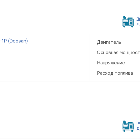
п
д
1Р (Doosan)
Двигатель
Основная мощнос
Напряжение
Расход топлива
п
д