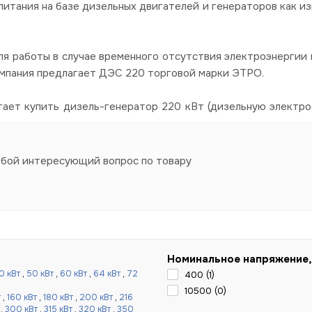
итания на базе дизельных двигателей и генераторов как из
я работы в случае временного отсутствия электроэнергии в
омпания предлагает ДЭС 220 торговой марки ЭТРО.
гает купить дизель-генератор 220 кВт (дизельную электро
юбой интересующий вопрос по товару
Номинальное напряжение,
0 кВт
,
50 кВт
,
60 кВт
,
64 кВт
,
72
400 (
1
)
10500 (
0
)
т
,
160 кВт
,
180 кВт
,
200 кВт
,
216
,
300 кВт
,
315 кВт
,
320 кВт
,
350