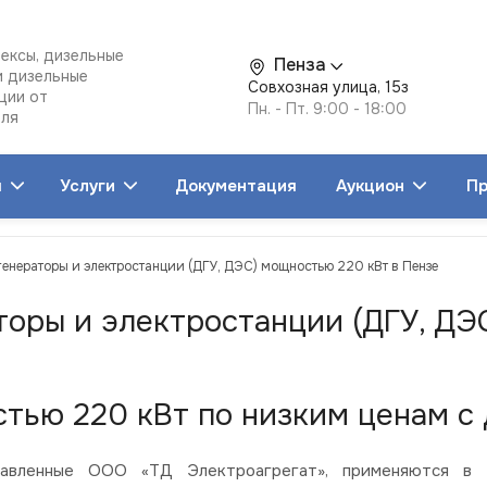
ексы, дизельные
Пенза
и дизельные
Совхозная улица, 15з
ции от
Пн. - Пт. 9:00 - 18:00
еля
я
Услуги
Документация
Аукцион
Пр
генераторы и электростанции (ДГУ, ДЭС) мощностью 220 кВт в Пензе
торы и электростанции (ДГУ, ДЭ
тью 220 кВт по низким ценам с 
вленные ООО «ТД Электроагрегат», применяются в со