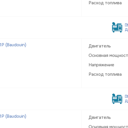
Расход топлива
п
д
Р (Baudouin)
Двигатель
Основная мощнос
Напряжение
Расход топлива
п
д
Р (Baudouin)
Двигатель
Основная мощнос