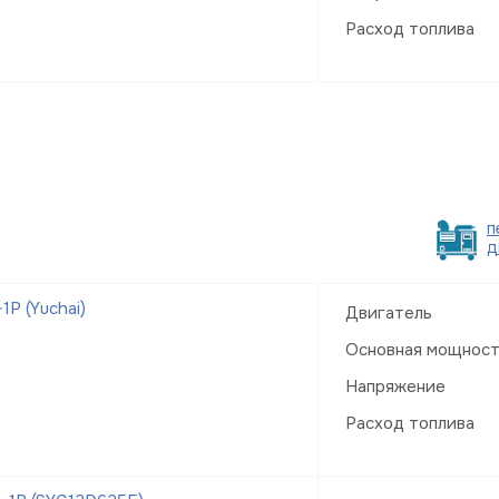
Расход топлива
п
д
Р (Yuchai)
Двигатель
Основная мощнос
Напряжение
Расход топлива