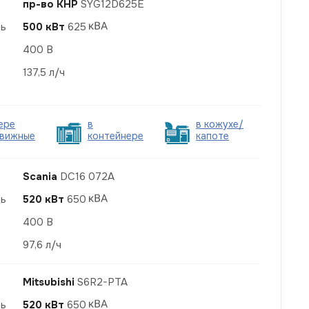
пр-во КНР
SYG12D625E
ть
500 кВт
625
400 В
137,5 л/ч
ере
в
в кожухе/
вижные
контейнере
капоте
Scania
DC16 072A
ть
520 кВт
650
400 В
97,6 л/ч
Mitsubishi
S6R2-PTA
ть
520 кВт
650