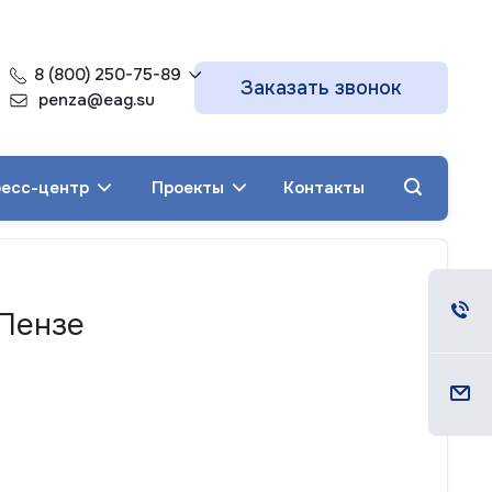
8 (800) 250-75-89
Заказать звонок
penza@eag.su
есс-центр
Проекты
Контакты
 Пензе