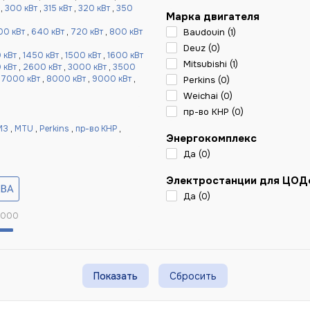
,
300 кВт
,
315 кВт
,
320 кВт
,
350
Марка двигателя
00 кВт
,
640 кВт
,
720 кВт
,
800 кВт
Baudouin (
1
)
Deuz (
0
)
 кВт
,
1450 кВт
,
1500 кВт
,
1600 кВт
Mitsubishi (
1
)
 кВт
,
2600 кВт
,
3000 кВт
,
3500
,
7000 кВт
,
8000 кВт
,
9000 кВт
,
Perkins (
0
)
Weichai (
0
)
пр-во КНР (
0
)
МЗ
,
MTU
,
Perkins
,
пр-во КНР
,
Энергокомплекс
Да (
0
)
Электростанции для ЦОД
Да (
0
)
 000
Сбросить