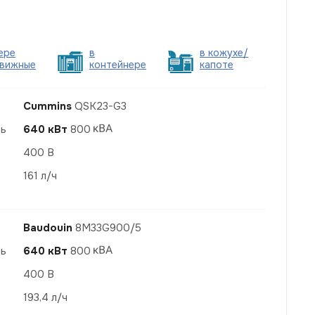
ере
в
в кожухе/
вижные
контейнере
капоте
Cummins
QSK23-G3
ть
640 кВт
800
400 В
161 л/ч
Baudouin
8M33G900/5
ть
640 кВт
800
400 В
193,4 л/ч