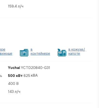
159,4 л/ч
ере
в
в кожухе/
вижные
контейнере
капоте
Yuchai
YCTD20840-G31
ть
500 кВт
625
400 В
143 л/ч