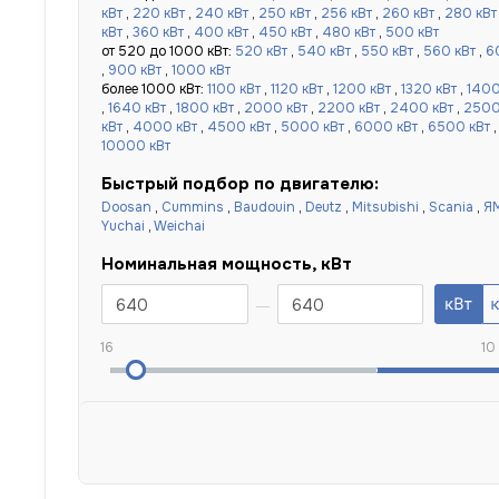
кВт
,
220 кВт
,
240 кВт
,
250 кВт
,
256 кВт
,
260 кВт
,
280 кВт
кВт
,
360 кВт
,
400 кВт
,
450 кВт
,
480 кВт
,
500 кВт
от 520 до 1000 кВт:
520 кВт
,
540 кВт
,
550 кВт
,
560 кВт
,
6
,
900 кВт
,
1000 кВт
более 1000 кВт:
1100 кВт
,
1120 кВт
,
1200 кВт
,
1320 кВт
,
1400
,
1640 кВт
,
1800 кВт
,
2000 кВт
,
2200 кВт
,
2400 кВт
,
2500
кВт
,
4000 кВт
,
4500 кВт
,
5000 кВт
,
6000 кВт
,
6500 кВт
10000 кВт
Быстрый подбор по двигателю:
Doosan
,
Cummins
,
Baudouin
,
Deutz
,
Mitsubishi
,
Scania
,
Я
Yuchai
,
Weichai
Номинальная мощность, кВт
16
10