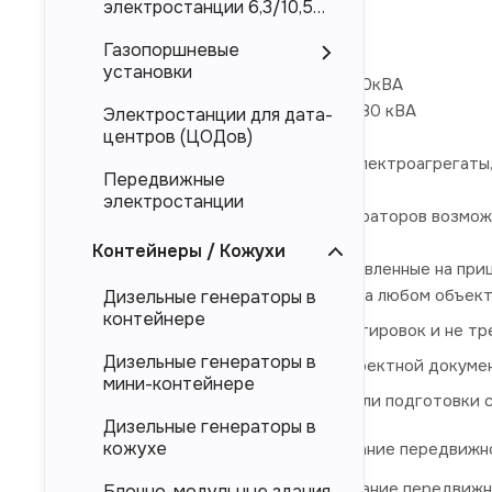
Торговая марка ЭТРО
электростанции 6,3/10,5
кВ
Газопоршневые
Номинальное напряжение 0,4 кВ
установки
Номинальная мощность 640кВт/800кВА
Максимальная мощность 704кВт/880 кВА
Электростанции для дата-
центров (ЦОДов)
На прицеп можно устанавливать электроагрегаты,
Передвижные
электростанции
Для передвижных дизельных генераторов возможн
Контейнеры / Кожухи
Дизельные электростанции, установленные на приц
полностью готовы к работе на любом объект
Дизельные генераторы в
контейнере
удобны для частых транспортировок и не тр
Дизельные генераторы в
не требуют согласования проектной докуме
мини-контейнере
не требуют строительства или подготовки с
Дизельные генераторы в
кожухе
ЭД 640-Т400-1РП
- наименование передвижно
ЭД 640-Т400-2РП
- наименование передвижно
Блочно-модульные здания