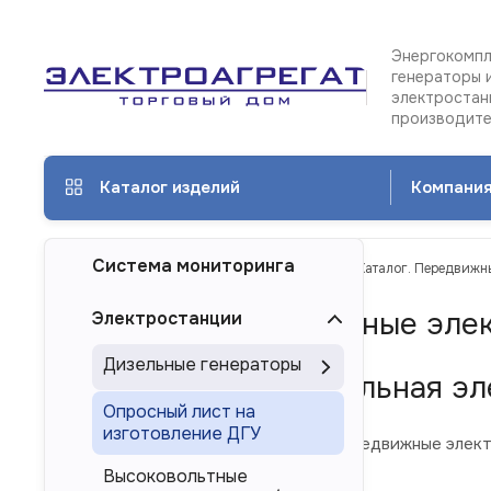
Энергокомпл
генераторы 
электростан
производит
Каталог изделий
Компани
Система мониторинга
ТД Электроагрегат
Каталог изделий
Каталог. Передвижн
Каталог. Передвижные эле
Электростанции
Дизельные генераторы
Передвижная дизельная эл
Опросный лист на
изготовление ДГУ
В каталоге ниже представлены передвижные элект
Высоковольтные