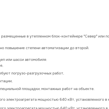
 размещенные в утепленном блок-контейнере "Север" или п
о повышение степени автоматизации до второй.
еп или шасси автомобиля:
е,
ебуют погрузо-разгрузочных работ,
нтации,
пециальной площадки, монтажных работ на объекте.
го электроагрегата мощностью 640 кВт, установленного в к
го электроагрегата мощностью 640 кВт, установленного в 