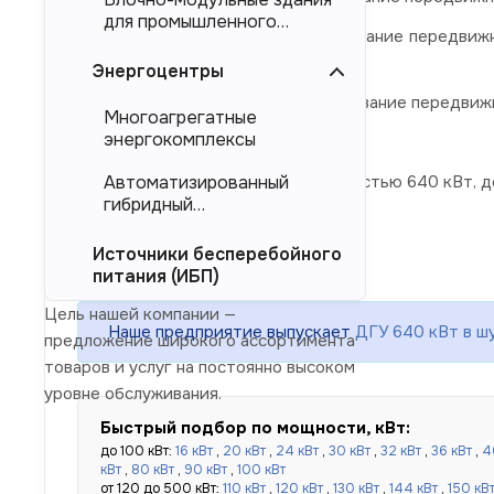
для промышленного
ЭД 640-Т400-1РБК
- наименование передвижн
тяжеловесного
1 степени.
оборудования (БМЗ)
Энергоцентры
ЭД 640-Т400-2РБК
- наименование передвиж
Многоагрегатные
2 степени.
энергокомплексы
Дизельные электростанции
мощностью 640 кВт, д
Автоматизированный
гибридный
энергокомплекс (АГЭК)
Источники бесперебойного
питания (ИБП)
Цель нашей компании —
Наше предприятие выпускает
ДГУ 640 кВт в 
предложение широкого ассортимента
товаров и услуг на постоянно высоком
уровне обслуживания.
Быстрый подбор по мощности, кВт:
до 100 кВт:
16 кВт
,
20 кВт
,
24 кВт
,
30 кВт
,
32 кВт
,
36 кВт
,
4
кВт
,
80 кВт
,
90 кВт
,
100 кВт
от 120 до 500 кВт:
110 кВт
,
120 кВт
,
130 кВт
,
144 кВт
,
150 кВ