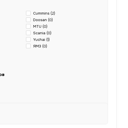
Cummins (
2
)
Doosan (
0
)
MTU (
0
)
Scania (
0
)
Yuchai (
1
)
ЯМЗ (
0
)
ов