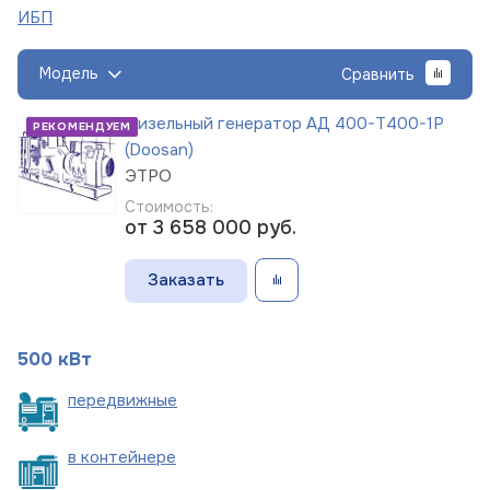
ИБП
Модель
Сравнить
Дизельный генератор АД 400-Т400-1Р
РЕКОМЕНДУЕМ
(Doosan)
ЭТРО
Стоимость:
от 3 658 000
руб.
Заказать
500 кВт
пере
движные
в
контейнере