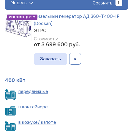
Модель
Сравнить
Дизельный генератор АД 360-Т400-1Р
РЕКОМЕНДУЕМ
(Doosan)
ЭТРО
Стоимость:
от 3 699 600
руб.
Заказать
400 кВт
пере
движные
в
контейнере
в кожухе/
капоте