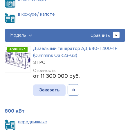
в кожухе/
капоте
Модель
Сравнить
Дизельный генератор АД 640-Т400-1Р
НОВИНКА
(Cummins QSK23-G3)
ЭТРО
Стоимость:
от 11 300 000
руб.
Заказать
800 кВт
пере
движные