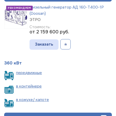
Дизельный генератор АД 160-Т400-1Р
РЕКОМЕНДУЕМ
(Doosan)
ЭТРО
Стоимость:
от 2 159 600
руб.
Заказать
360 кВт
пере
движные
в
контейнере
в кожухе/
капоте