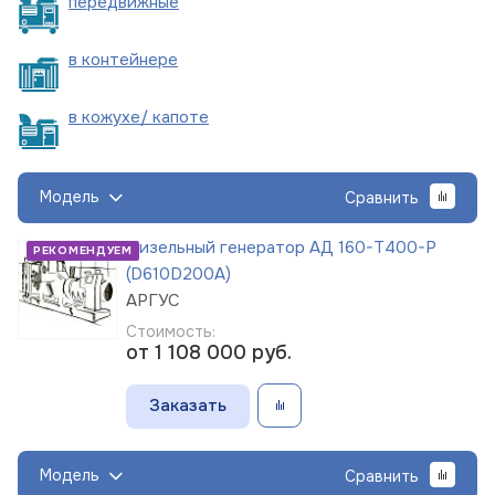
пере
движные
в
контейнере
в кожухе/
капоте
Модель
Сравнить
Дизельный генератор АД 160-Т400-Р
РЕКОМЕНДУЕМ
(D610D200A)
АРГУС
Стоимость:
от 1 108 000
руб.
Заказать
Модель
Сравнить