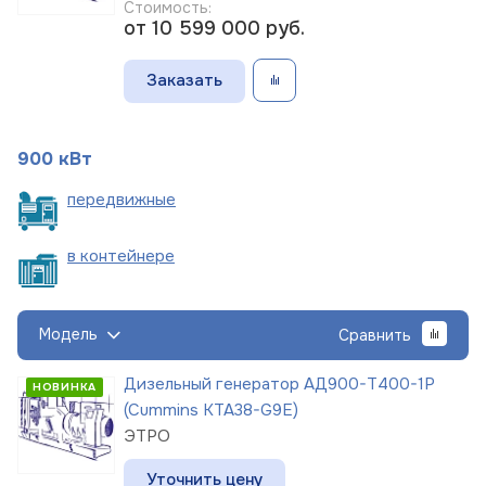
Стоимость:
от 10 599 000
руб.
Заказать
900 кВт
пере
движные
в
контейнере
Модель
Сравнить
Дизельный генератор АД900-Т400-1Р
НОВИНКА
(Cummins KTA38-G9E)
ЭТРО
Уточнить цену