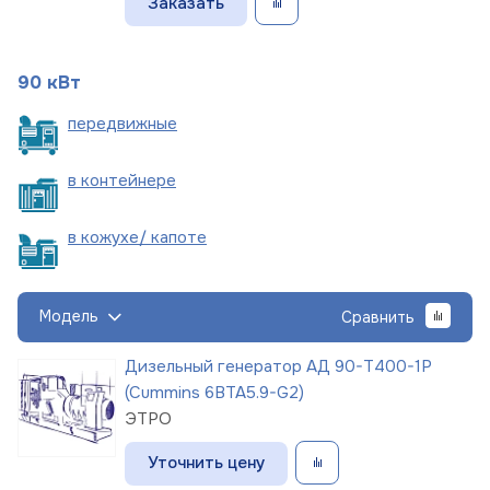
Заказать
90 кВт
пере
движные
в
контейнере
в кожухе/
капоте
Модель
Сравнить
Дизельный генератор АД 90-Т400-1Р
(Cummins 6BTA5.9-G2)
ЭТРО
Уточнить цену