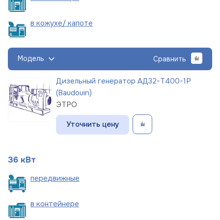
в кожухе/
капоте
Модель
Сравнить
Дизельный генератор АД32-Т400-1Р
(Baudouin)
ЭТРО
Уточнить цену
36 кВт
пере
движные
в
контейнере