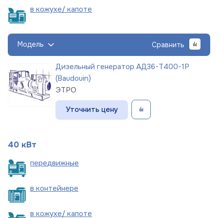
в кожухе/
капоте
Модель
Сравнить
Дизельный генератор АД36-Т400-1Р
(Baudouin)
ЭТРО
Уточнить цену
40 кВт
пере
движные
в
контейнере
в кожухе/
капоте