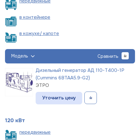
пере
движные
в
контейнере
в кожухе/
капоте
Модель
Сравнить
Дизельный генератор АД 110-Т400-1Р
(Cummins 6BTAA5.9-G2)
ЭТРО
Уточнить цену
120 кВт
пере
движные