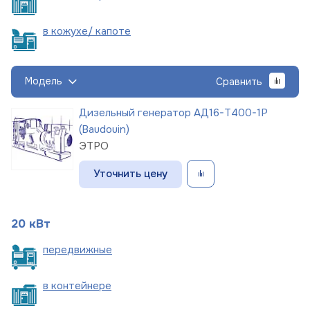
в кожухе/
капоте
Модель
Сравнить
Дизельный генератор АД16-Т400-1Р
(Baudouin)
ЭТРО
Уточнить цену
20 кВт
пере
движные
в
контейнере