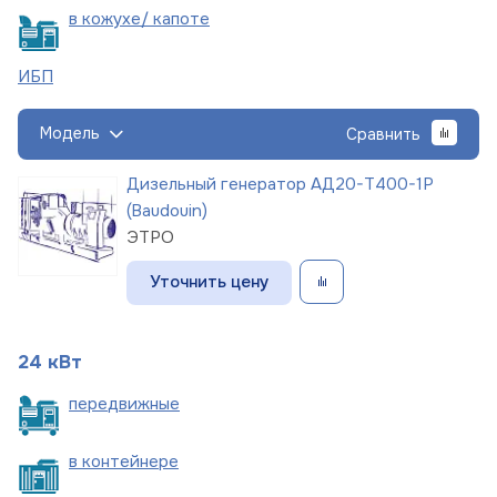
в кожухе/
капоте
ИБП
Модель
Сравнить
Дизельный генератор АД20-Т400-1Р
(Baudouin)
ЭТРО
Уточнить цену
24 кВт
пере
движные
в
контейнере