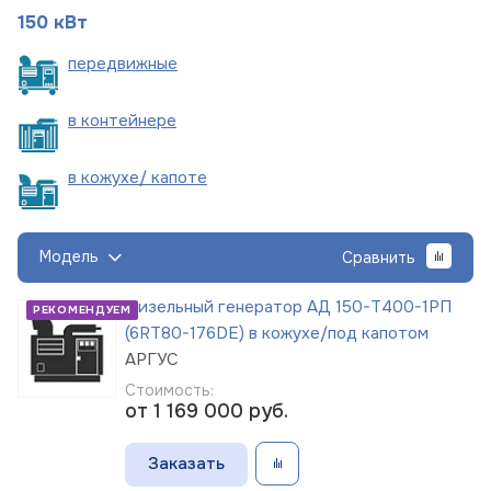
150 кВт
пере
движные
в
контейнере
в кожухе/
капоте
Модель
Сравнить
Дизельный генератор АД 150-Т400-1РП
РЕКОМЕНДУЕМ
(6RT80-176DE) в кожухе/под капотом
АРГУС
Стоимость:
от 1 169 000
руб.
Заказать