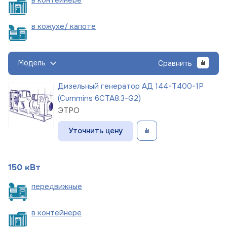
в кожухе/
капоте
Модель
Сравнить
Дизельный генератор АД 144-Т400-1Р
(Cummins 6CTA8.3-G2)
ЭТРО
Уточнить цену
150 кВт
пере
движные
в
контейнере