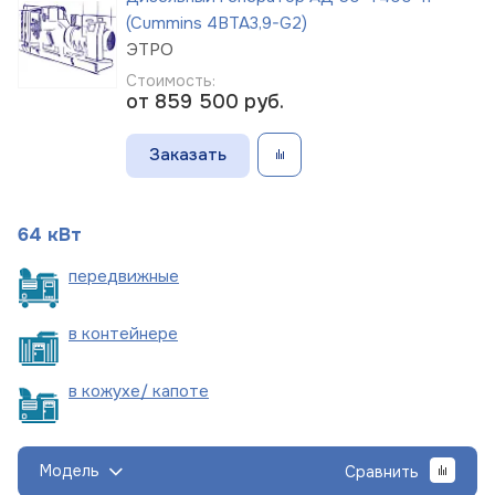
(Cummins 4BTA3,9-G2)
ЭТРО
Стоимость:
от 859 500
руб.
Заказать
64 кВт
пере
движные
в
контейнере
в кожухе/
капоте
Модель
Сравнить