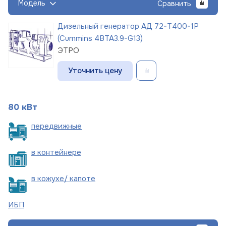
Модель
Сравнить
Дизельный генератор АД 72-Т400-1Р
(Cummins 4BTA3.9-G13)
ЭТРО
Уточнить цену
80 кВт
пере
движные
в
контейнере
в кожухе/
капоте
ИБП