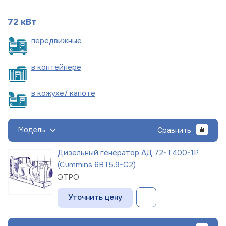
72 кВт
пере
движные
в
контейнере
в кожухе/
капоте
Модель
Сравнить
Дизельный генератор АД 72-Т400-1Р
(Cummins 6BT5.9-G2)
ЭТРО
Уточнить цену