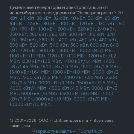
Дизельные генераторы и электростанции от
новосибирского предприятия "Электроагрегат":
20
кВт,
24 кВт,
30 кВт
,
32 кВт,
40 кВт,
50 кВт
,
60 кВт
,
64 кВт
,
72 кВт
,
80 кВт
,
100 кВт
,
120 кВт
,
130 кВт,
150
кВт
,
160 кВт
,
180 кВт
,
200 кВт
,
220 кВт
,
240 кВт
,
250 кВт
,
260 кВт,
280 кВт
,
300 кВт
,
315 кВт,
320
кВт
,
350 кВт
,
360 кВт
,
400 кВт
,
450 кВт
,
480 кВт
,
500 кВт
,
520 кВт
,
540 кВт
,
560 кВт
,
600 кВт
,
640
кВт
,
720 кВт
,
800 кВт
,
900 кВт
,
1000 кВт/1 МВт
,
1100 кВт/1,1 МВт
,
1120 кВт/1,12 МВт
,
1200 кВт/1,2
МВт
,
1320 кВт/1,32 МВт
,
1400 кВт/1,4 МВт
,
1450
кВт/1,45 МВт
,
1500 кВт/1,5 МВт
,
1600 кВт/1,6 МВт
,
1640 кВт/1,64 МВт
,
1800 кВт/1,8 МВт
,
2000 кВт/2
МВт
,
2200 кВт/2,2 МВт
,
2400 кВт/2,4 МВт
,
2500
кВт/2,5 МВт
,
3000 кВт/3 МВт
,
3500 кВт/3,5 МВт
,
4000 кВт/4 МВт
,
4500 кВт/4,5 МВт
,
5000 кВт/5
МВт
,
6000 кВт/6 МВт
,
6500 кВт/6,5 МВт
,
7000
кВт/7 МВт
,
8000 кВт/8 МВт
,
9000 кВт/9 МВт
,
10000 кВт/10 МВт
,
© 2001—2026, ООО «ТД Электроагрегат». Все права
защищены
Разработка сайта
-
ITConstruct